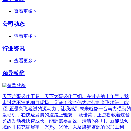
查看更多 >
公司动态
查看更多 >
行业资讯
查看更多 >
领导致辞
天下难事必作于易，天下大事必作于细。在过去的十年里，我
走过数不清的项目现场，见证了这个伟大时代的突飞猛进。能
源, 正是突飞猛进的源动力，让我感到未来就像一台马力强劲的
发动机，在快速发展的道路上驰骋。 派诺蒙，正是搭载着这台
超级发动机快速成长。能源需要高效、清洁的利用。新能源领
域的开拓充满展望：光热、光伏、以及煤炭资源的深加工利