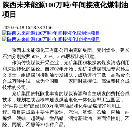
陕西未来能源100万吨/年间接液化煤制油
项目
2020-05-18 16:58:38
3156
陕西未来能源化工有限公司由兖矿集团、兖州煤业、延长
石油分别按照50%、25%、25%股权比例组建。
作为传统煤炭开采企业，兖矿集团积极探索煤炭清洁利用
和深度转化的途径。自2002年开始，兖矿引进煤制油专家孙启
文博士，组建煤间接制油研发团队，成功进行了低、高温费托
合成万吨中试，成为全国唯一一家同时掌握低、高温费托合成
技术的公司。
兖矿集团依托陕北丰富的煤炭资源和自主研发的费托合成
技术，规划在陕西榆林建设煤油电化一体化新型工业园区，
分“两期三步”建设1000万吨/年油品和化学品煤洁净利用工
程。项目建成后主要生产柴油、汽油、航煤、乙烯、丙烯、α-
烯烃、硬蜡、超硬蜡、微晶蜡、润滑基础油、表面活性剂、乙
醛、丙酮、乙醇等30余种产品。