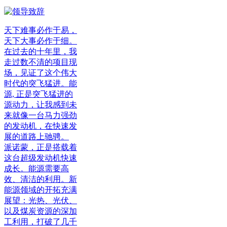
天下难事必作于易，
天下大事必作于细。
在过去的十年里，我
走过数不清的项目现
场，见证了这个伟大
时代的突飞猛进。能
源, 正是突飞猛进的
源动力，让我感到未
来就像一台马力强劲
的发动机，在快速发
展的道路上驰骋。
派诺蒙，正是搭载着
这台超级发动机快速
成长。能源需要高
效、清洁的利用。新
能源领域的开拓充满
展望：光热、光伏、
以及煤炭资源的深加
工利用，打破了几千