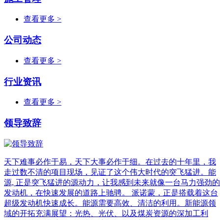
查看更多 >
公司动态
查看更多 >
行业资讯
查看更多 >
领导致辞
天下难事必作于易，天下大事必作于细。在过去的十年里，我
走过数不清的项目现场，见证了这个伟大时代的突飞猛进。能
源, 正是突飞猛进的源动力，让我感到未来就像一台马力强劲的
发动机，在快速发展的道路上驰骋。 派诺蒙，正是搭载着这台
超级发动机快速成长。能源需要高效、清洁的利用。新能源领
域的开拓充满展望：光热、光伏、以及煤炭资源的深加工利