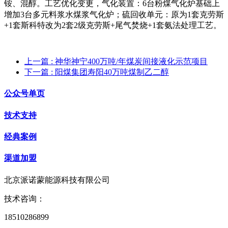
铵、混醇
。
工艺优化变更，气化装置：6台粉煤气化炉基础上
增加3台多元料浆水煤浆气化炉；硫回收单元：原为1套克劳斯
+1套斯科特改为2套2级克劳斯+尾气焚烧+1套氨法处理工艺。
上一篇
: 神华神宁400万吨/年煤炭间接液化示范项目
下一篇
: 阳煤集团寿阳40万吨煤制乙二醇
公众号单页
技术支持
经典案例
渠道加盟
北京派诺蒙能源科技有限公司
技术咨询：
18510286899