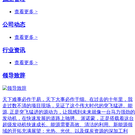
查看更多 >
公司动态
查看更多 >
行业资讯
查看更多 >
领导致辞
天下难事必作于易，天下大事必作于细。在过去的十年里，我
走过数不清的项目现场，见证了这个伟大时代的突飞猛进。能
源, 正是突飞猛进的源动力，让我感到未来就像一台马力强劲的
发动机，在快速发展的道路上驰骋。 派诺蒙，正是搭载着这台
超级发动机快速成长。能源需要高效、清洁的利用。新能源领
域的开拓充满展望：光热、光伏、以及煤炭资源的深加工利