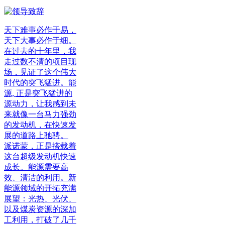
天下难事必作于易，
天下大事必作于细。
在过去的十年里，我
走过数不清的项目现
场，见证了这个伟大
时代的突飞猛进。能
源, 正是突飞猛进的
源动力，让我感到未
来就像一台马力强劲
的发动机，在快速发
展的道路上驰骋。
派诺蒙，正是搭载着
这台超级发动机快速
成长。能源需要高
效、清洁的利用。新
能源领域的开拓充满
展望：光热、光伏、
以及煤炭资源的深加
工利用，打破了几千