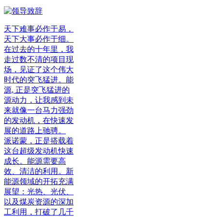
天下难事必作于易，
天下大事必作于细。
在过去的十年里，我
走过数不清的项目现
场，见证了这个伟大
时代的突飞猛进。能
源, 正是突飞猛进的
源动力，让我感到未
来就像一台马力强劲
的发动机，在快速发
展的道路上驰骋。
派诺蒙，正是搭载着
这台超级发动机快速
成长。能源需要高
效、清洁的利用。新
能源领域的开拓充满
展望：光热、光伏、
以及煤炭资源的深加
工利用，打破了几千