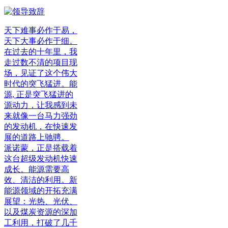
天下难事必作于易，
天下大事必作于细。
在过去的十年里，我
走过数不清的项目现
场，见证了这个伟大
时代的突飞猛进。能
源, 正是突飞猛进的
源动力，让我感到未
来就像一台马力强劲
的发动机，在快速发
展的道路上驰骋。
派诺蒙，正是搭载着
这台超级发动机快速
成长。能源需要高
效、清洁的利用。新
能源领域的开拓充满
展望：光热、光伏、
以及煤炭资源的深加
工利用，打破了几千